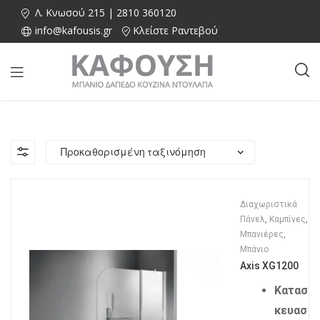
Λ. Κνωσού 215 | 2810 360120
info@kafousis.gr
Κλείστε Ραντεβού
Διαχωριστικά
Πάνελ
,
Καμπίνες
,
Μπανιέρες
,
Μπάνιο
Axis XG1200
Κατασ
κευασ