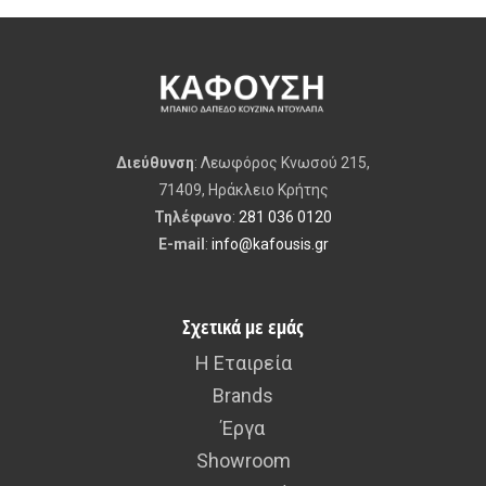
σμα:
Χρώμι
ο
Διεύθυνση
: Λεωφόρος Κνωσού 215,
71409, Ηράκλειο Κρήτης
Τηλέφωνο
:
281 036 0120
E-mail
:
info@kafousis.gr
Σχετικά με εμάς
Η Εταιρεία
Brands
Έργα
Showroom