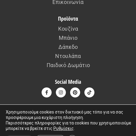
Επικοινωνία
Προϊόντα
Κουζίνα
Μπάνιο
Δάπεδο
Ντουλάπα
Παιδικό Δωμάτιο
Social Media
Χρησιμοποιούμε cookies στον δικτυακό μας τόπο για να σας
προσφέρουμε μια ευχάριστη πλοήγηση.
Περισσότερες πληροφορίες για τα cookies που χρησιμοποιούμε
Copyright © 2015 – 2026 kafousis All rights reserved. Created by
μπορείτε να βρείτε στις
Ρυθμίσεις
.
Iworx