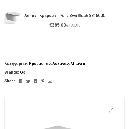
Λεκάνη Κρεμαστή Pura Swirlflush 881500C
€
385.00
€
430.00
Κατηγορίες:
Κρεμαστές
,
Λεκάνες
,
Μπάνιο
Brands:
Gsi
Facebook
Twitter
Linkedin
Pinterest
Email
Share:
🔍