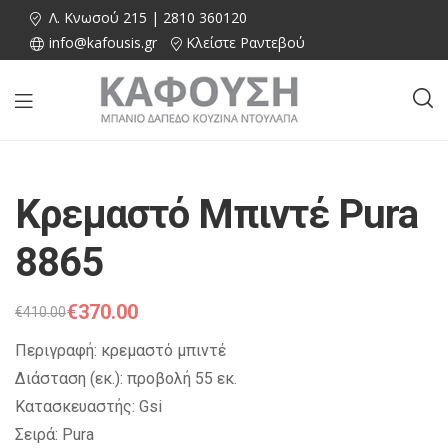
Λ. Κνωσού 215 | 2810 360120
info@kafousis.gr
Κλείστε Ραντεβού
Κρεμαστό Μπιντέ Pura
8865
€
370.00
€
410.00
Περιγραφή: κρεμαστό μπιντέ
Διάσταση (εκ.): προβολή 55 εκ.
Κατασκευαστής: Gsi
Σειρά: Pura