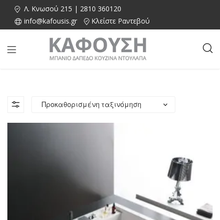
Λ. Κνωσού 215 | 2810 360120
info@kafousis.gr
Κλείστε Ραντεβού