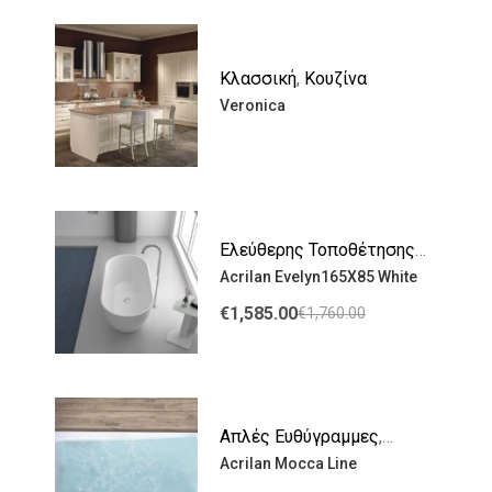
Κλασσική
,
Κουζίνα
Veronica
Ελεύθερης Τοποθέτησης
,
Acrilan Evelyn165X85 White
Μπανιέρες
,
Μπάνιο
€
1,585.00
€
1,760.00
Απλές Ευθύγραμμες
,
Acrilan Mocca Line
Μπανιέρες
,
Μπάνιο