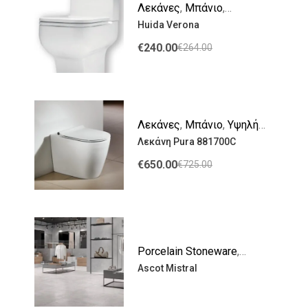
Λεκάνες
,
Μπάνιο
,
Huida Verona
Χαμηλής Πίεσης
€
240.00
€
264.00
Λεκάνες
,
Μπάνιο
,
Υψηλής
Λεκάνη Pura 881700C
Πίεσης
€
650.00
€
725.00
Porcelain Stoneware
,
Ascot Mistral
Δάπεδο
,
Πλακάκια