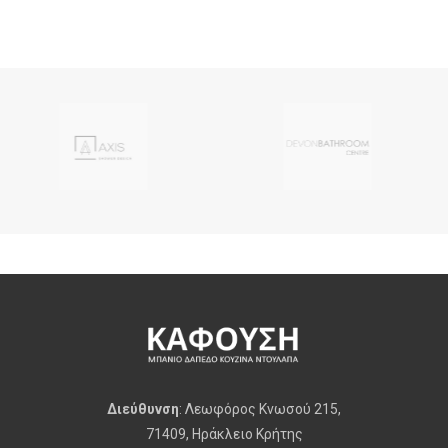
Διεύθυνση
: Λεωφόρος Κνωσού 215,
71409, Ηράκλειο Κρήτης