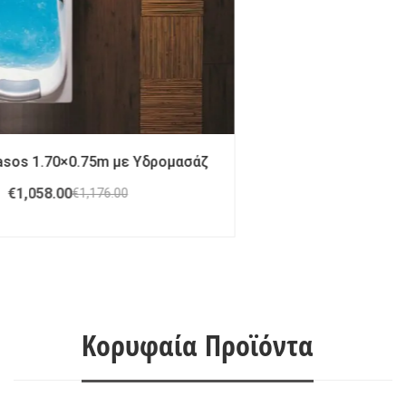
Acrilan Olympia 2,00X1,40 με Υδρομασαζ
€
3,470.00
€
3,860.00
Κορυφαία Προϊόντα