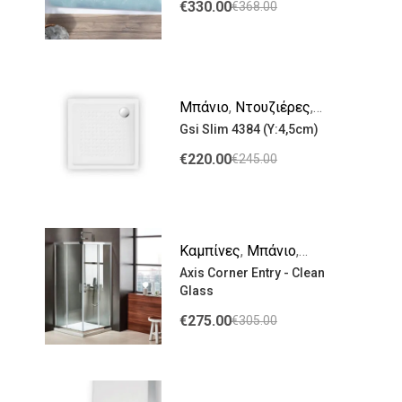
€
330.00
€
368.00
Μπάνιο
,
Ντουζιέρες
,
Gsi Slim 4384 (Υ:4,5cm)
Πορσελάνης
€
220.00
€
245.00
Καμπίνες
,
Μπάνιο
,
Axis Corner Entry - Clean
Ντουζιέρες
Glass
€
275.00
€
305.00