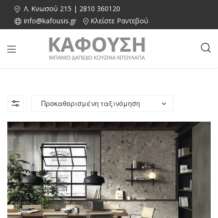
Λ. Κνωσού 215 | 2810 360120
info@kafousis.gr
Κλείστε Ραντεβού