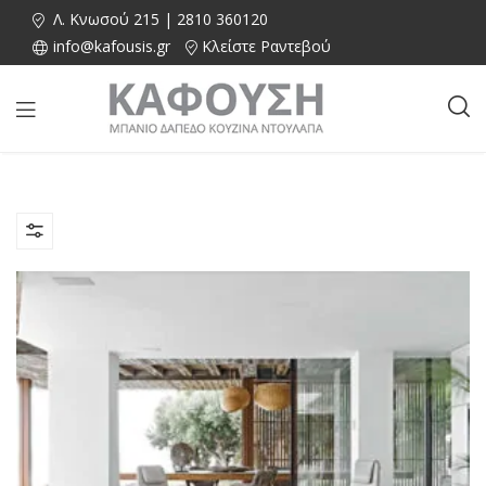
Λ. Κνωσού 215 | 2810 360120
info@kafousis.gr
Κλείστε Ραντεβού