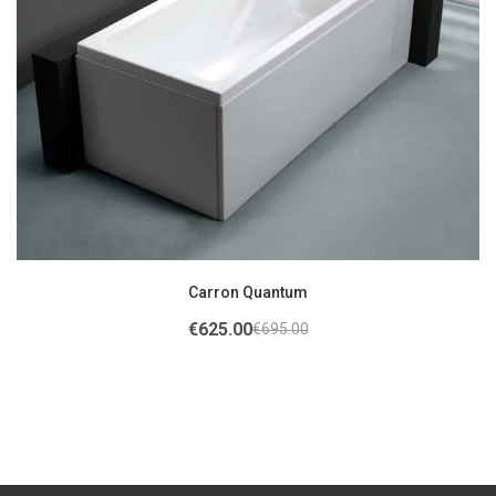
Carron Quantum
€
625.00
€
695.00