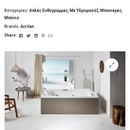
Κατηγορίες:
Απλές Ευθύγραμμες
,
Με Υδρομασάζ
,
Μπανιέρες
,
Μπάνιο
Brands:
Acrilan
Facebook
Twitter
Linkedin
Pinterest
Email
Share:
🔍