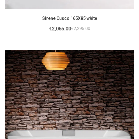
Sirene Cusco 165X85 white
€
2,065.00
€
2,295.00