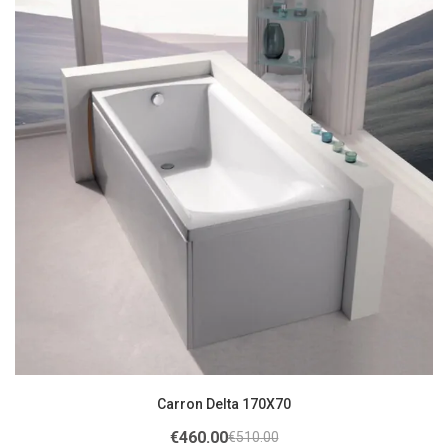
Carron Delta 170X70
€
460.00
€
510.00