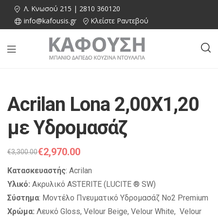
Λ. Κνωσού 215 | 2810 360120
info@kafousis.gr
Κλείστε Ραντεβού
Acrilan Lona 2,00X1,20
με Υδρομασάζ
€
2,970.00
€
3,300.00
Κατασκευαστής
: Acrilan
Υλικό:
Ακρυλικό ASTERITE (LUCITE ® SW)
Σύστημα
: Μοντέλο Πνευματικό Υδρομασάζ Νo2 Premium
Χρώμα:
Λευκό Gloss, Velour Beige, Velour White, Velour