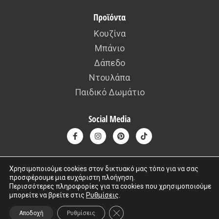
Προϊόντα
Κουζίνα
Μπάνιο
Δάπεδο
Ντουλάπα
Παιδικό Δωμάτιο
Social Media
Χρησιμοποιούμε cookies στον δικτυακό μας τόπο για να σας
προσφέρουμε μια ευχάριστη πλοήγηση.
Copyright © 2015 – 2026 kafousis All rights reserved. Created by
Περισσότερες πληροφορίες για τα cookies που χρησιμοποιούμε
μπορείτε να βρείτε στις
Ρυθμίσεις
.
Iworx
ΚΛΕΊΣΙΜΟ ΤΟΥ COOKIE BANNER
Αποδοχή
Ρυθμίσεις