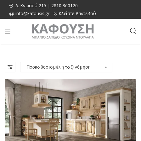
Λ. Κνωσού 215 | 2810 360120
info@kafousis.gr
Κλείστε Ραντεβού