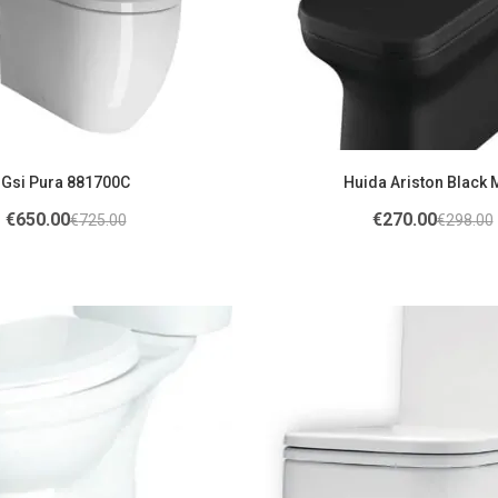
Gsi Pura 881700C
Huida Ariston Black 
€
650.00
€
270.00
€
725.00
€
298.00