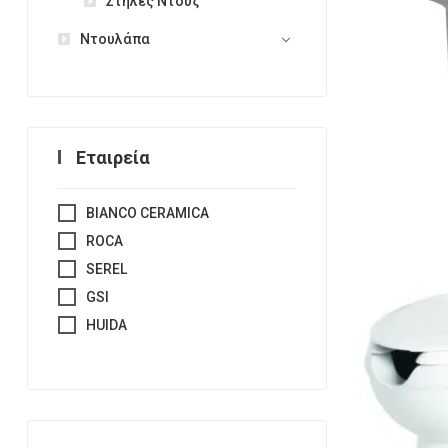
Στήλες Ντουζ
Ντουλάπα
Εταιρεία
BIANCO CERAMICA
ROCA
SEREL
GSI
HUIDA