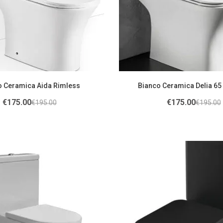
o Ceramica Aida Rimless
Bianco Ceramica Delia 65
€
175.00
€
175.00
€
195.00
€
195.00