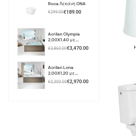
Roca Λεκάνη ONA
€
189.00
€
299.00
Acrilan Olympia
2,00X1,40 με
Υδρομασαζ
€
3,470.00
€
3,860.00
Acrilan Lona
2,00X1,20 με
Υδρομασάζ
€
2,970.00
€
3,300.00