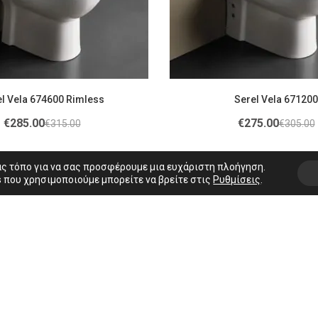
Serel Vela 674600 Rimless
Serel Vela 671200
€
285.00
€
275.00
€
315.00
€
305.00
ας τόπο για να σας προσφέρουμε μια ευχάριστη πλοήγηση.
 που χρησιμοποιούμε μπορείτε να βρείτε στις
Ρυθμίσεις
.
εμάς
Προϊόντα
Κουζίνα