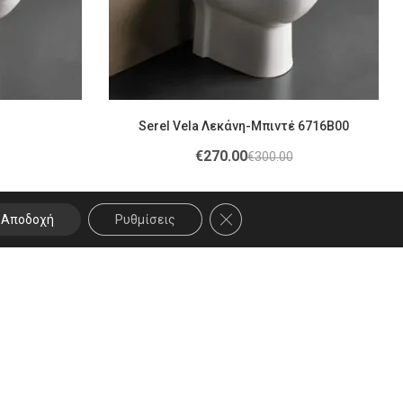
Serel Vela Λεκάνη-Μπιντέ 6716B00
€
270.00
€
300.00
ΚΛΕΊΣΙΜΟ ΤΟΥ COOKIE BANNE
Αποδοχή
Ρυθμίσεις
Social Media