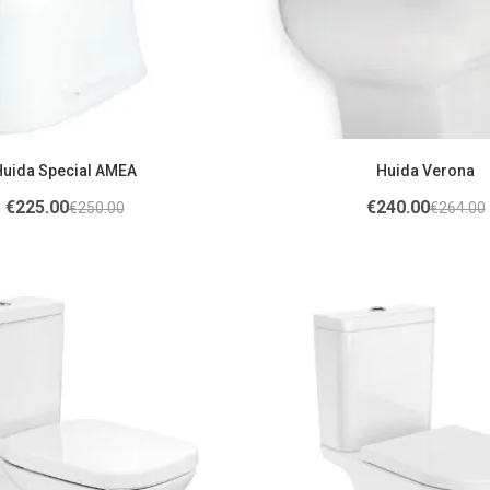
Huida Special ΑΜΕΑ
Huida Verona
€
225.00
€
240.00
€
250.00
€
264.00