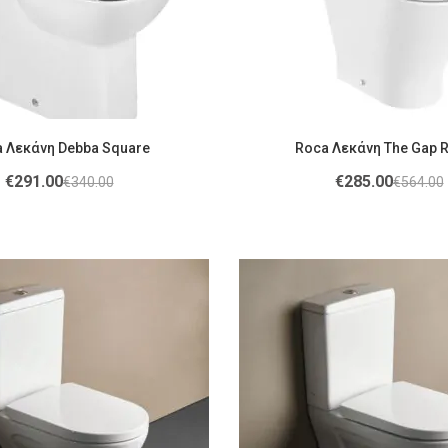
 Λεκάνη Debba Square
Roca Λεκάνη The Gap 
€
291.00
€
285.00
€
340.00
€
564.00