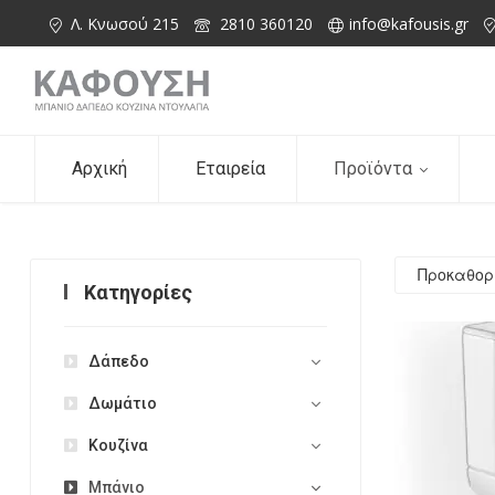
Λ. Κνωσού 215
2810 360120
info@kafousis.gr
Αρχική
Εταιρεία
Προϊόντα
Κατηγορίες
Δάπεδο
Δωμάτιο
Κουζίνα
Μπάνιο