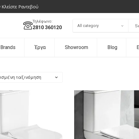
Κλείστε Ραντεβού
Τηλέφωνο:
All category
2810 360120
Brands
Έργα
Showroom
Blog
Ε