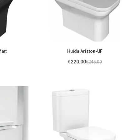
Matt
Huida Ariston-UF
€
220.00
€
245.00