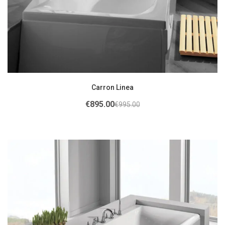
Carron Linea
€
895.00
€
995.00