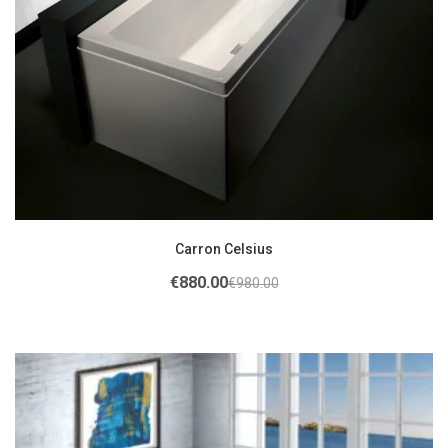
Carron Celsius
€
880.00
€
980.00