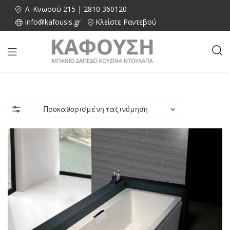
Λ. Κνωσού 215 | 2810 360120
info@kafousis.gr
Κλείστε Ραντεβού