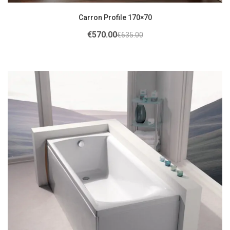
Carron Profile 170×70
€
570.00
€
635.00