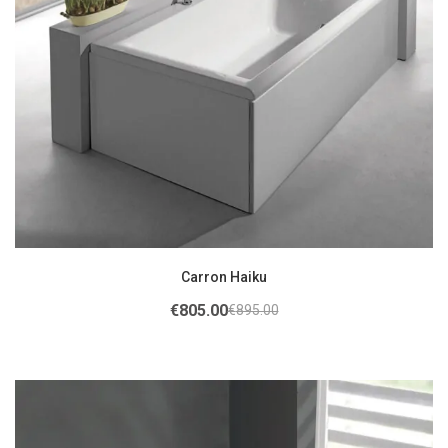
Carron Haiku
€
805.00
€
895.00