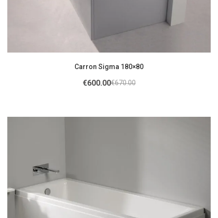
Carron Sigma 180×80
€
600.00
€
670.00