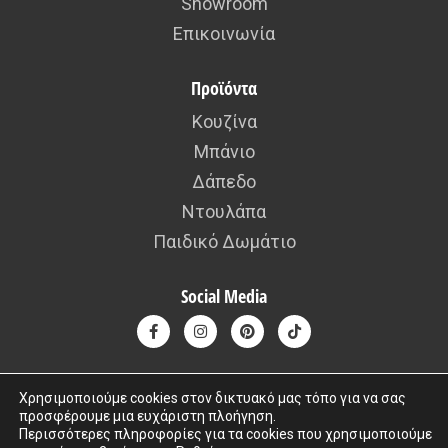
Showroom
Επικοινωνία
Προϊόντα
Κουζίνα
Μπάνιο
Δάπεδο
Ντουλάπα
Παιδικό Δωμάτιο
Social Media
Χρησιμοποιούμε cookies στον δικτυακό μας τόπο για να σας
προσφέρουμε μια ευχάριστη πλοήγηση.
Copyright © 2015 – 2026 kafousis All rights reserved. Created by
Περισσότερες πληροφορίες για τα cookies που χρησιμοποιούμε