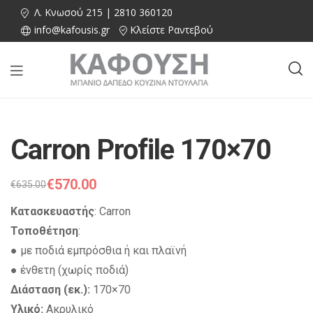
Λ. Κνωσού 215 | 2810 360120
info@kafousis.gr
Κλείστε Ραντεβού
Carron Profile 170×70
€
570.00
€
635.00
Κατασκευαστής
: Carron
Τοποθέτηση
:
● με ποδιά εμπρόσθια ή και πλαϊνή
● ένθετη (χωρίς ποδιά)
Διάσταση (εκ.):
170×70
Υλικό:
Ακρυλικό