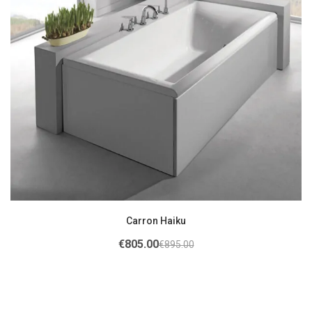
Carron Haiku
€
805.00
€
895.00