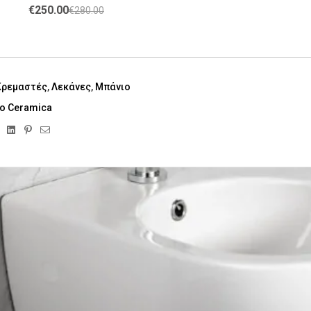
€
250.00
€
280.00
Κρεμαστές
,
Λεκάνες
,
Μπάνιο
o Ceramica
ebook
Twitter
Linkedin
Pinterest
Email