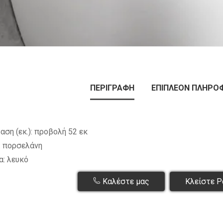
ΠΕΡΙΓΡΑΦΉ
ΕΠΙΠΛΈΟΝ ΠΛΗΡΟ
αση (εκ.): προβολή 52 εκ
: πορσελάνη
: λευκό
Καλέστε μας
Κλείστε Ρ