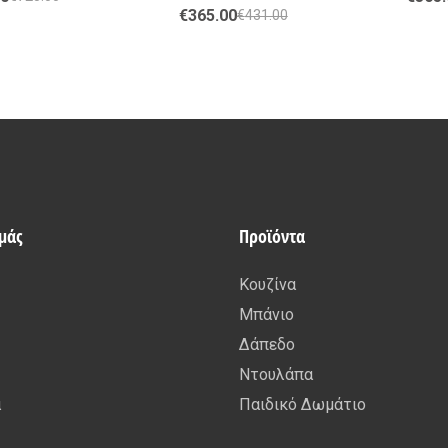
€
365.00
€
431.00
εμάς
Προϊόντα
Κουζίνα
Μπάνιο
Δάπεδο
Ντουλάπα
α
Παιδικό Δωμάτιο