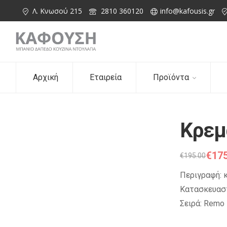
Λ. Κνωσού 215
2810 360120
info@kafousis.gr
Αρχική
Εταιρεία
Προϊόντα
Κρεμ
€
175
€
195.00
Περιγραφή: 
Κατασκευαστ
Σειρά: Remo