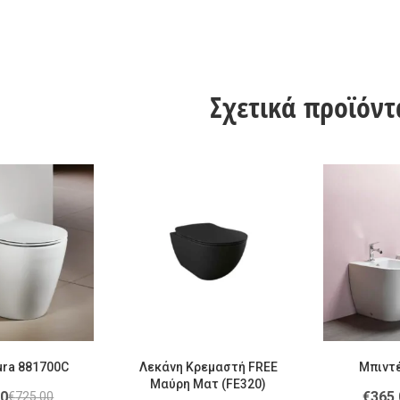
Σχετικά προϊόντ
ura 881700C
Λεκάνη Κρεμαστή FREE
Μπιντέ
Μαύρη Ματ (FE320)
00
€
365.
€
725.00