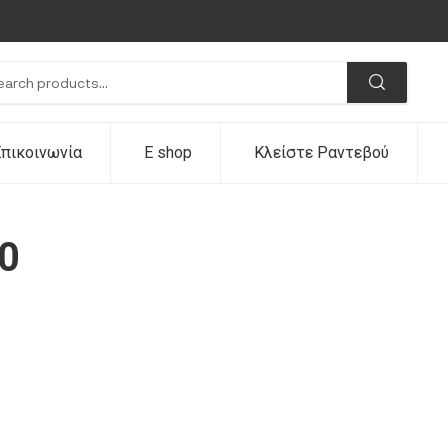
πικοινωνία
E shop
Κλείστε Ραντεβού
0