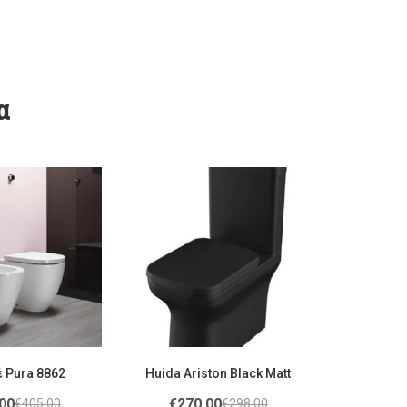
α
 Pura 8862
Huida Ariston Black Matt
00
€
270.00
€
405.00
€
298.00