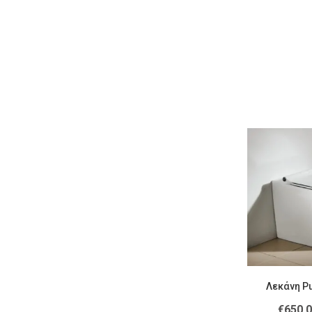
Λεκάνη P
€
650.