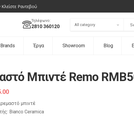
Κλείστε Ραντεβού
Τηλέφωνο:
All category
2810 360120
Brands
Έργα
Showroom
Blog
Ε
αστό Μπιντέ Remo RMB5
.00
κρεμαστό μπιντέ
ής: Bianco Ceramica