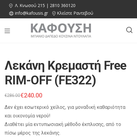
Λ. Κνωσού 215 | 2810 360120
info@kafousis.gr
Κλείστε Ραντεβού
Λεκάνη Κρεμαστή Free
RIM-OFF (FE322)
€
240.00
€
286.00
Δεν έχει εσωτερικό χείλος, για μοναδική καθαριότητα
και οικονομία νερού!
Διαθέτει μία εντυπωσιακή μέθοδο έκπλυσης, από το
πίσω μέρος της λεκάνης.