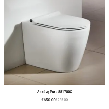
Λεκάνη Pura 881700C
€
650.00
€
725.00