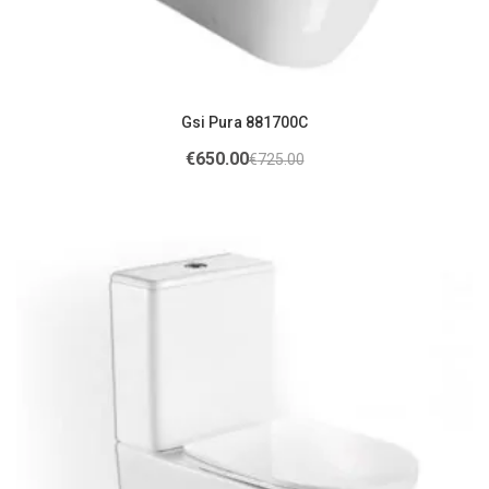
Gsi Pura 881700C
€
650.00
€
725.00