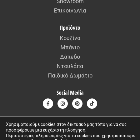
Showroom
Επικοινωνία
Προϊόντα
Κουζίνα
Μπάνιο
Δάπεδο
Ντουλάπα
Παιδικό Δωμάτιο
Social Media
Χρησιμοποιούμε cookies στον δικτυακό μας τόπο για να σας
προσφέρουμε μια ευχάριστη πλοήγηση.
Copyright © 2015 – 2026 kafousis All rights reserved. Created by
Περισσότερες πληροφορίες για τα cookies που χρησιμοποιούμε