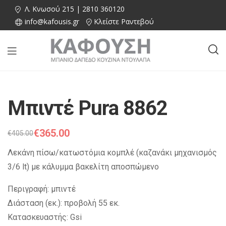
Λ. Κνωσού 215 | 2810 360120
info@kafousis.gr
Κλείστε Ραντεβού
Μπιντέ Pura 8862
€
365.00
€
405.00
Λεκάνη πίσω/κατωστόμια κομπλέ (καζανάκι μηχανισμός
3/6 lt) με κάλυμμα βακελίτη αποσπώμενο
Περιγραφή: μπιντέ
Διάσταση (εκ.): προβολή 55 εκ.
Κατασκευαστής: Gsi