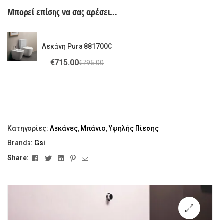
Μπορεί επίσης να σας αρέσει…
Λεκάνη Pura 881700C
€
715.00
€
795.00
Κατηγορίες:
Λεκάνες
,
Μπάνιο
,
Υψηλής Πίεσης
Brands:
Gsi
Facebook
Twitter
Linkedin
Pinterest
Email
Share: