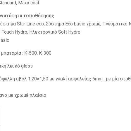
tandard, Maxx coat
υνατότητα τοποθέτησης
ύστημα Star Line eco, Σύστημα Eco basic χρωμέ, Πνευματικό 
 Touch Hydro, Ηλεκτρονικό Soft Hydro
asic
μπαταρία : K-500, K-300
ική λευκό gloss
όφυλλη οβάλ 1,20×1,50 με γυαλί ασφαλείας 6mm, με μία σταθ
ανο με χρωμέ πλαίσιο