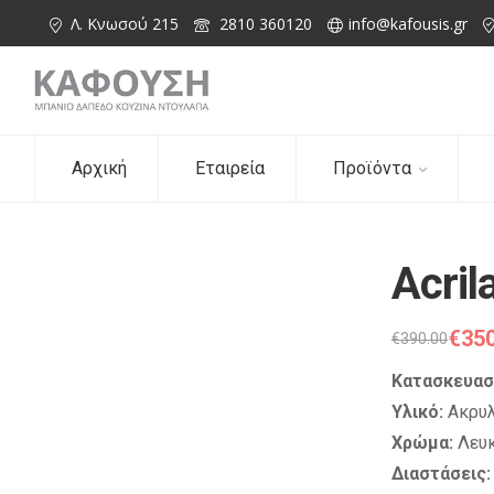
Λ. Κνωσού 215
2810 360120
info@kafousis.gr
Αρχική
Εταιρεία
Προϊόντα
Acril
€
350
€
390.00
Κατασκευασ
Υλικό:
Ακρυλ
Χρώμα:
Λευκ
Διαστάσεις