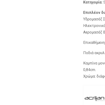
Κατηγορία:
S
Επιπλέον δ
Υδρομασάζ Σ
Ηλεκτρονικό
Αερομασάζ B
Επικαθήμενη 
Ποδιά ακρυλ
Kαμπίνα μον
0,84cm.
Χρώμα: διάφ