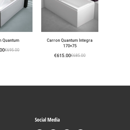
n Quantum
Carron Quantum Integra
170×75
00
€
695.00
€
615.00
€
685.00
Social Media