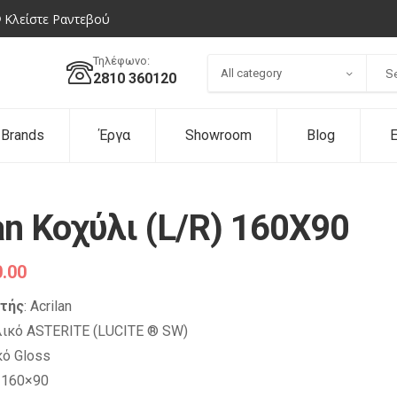
Κλείστε Ραντεβού
Τηλέφωνο:
All category
2810 360120
Brands
Έργα
Showroom
Blog
Ε
an Κοχύλι (L/R) 160Χ90
.00
τής
: Acrilan
ικό ASTERITE (LUCITE ® SW)
ό Gloss
:
160×90