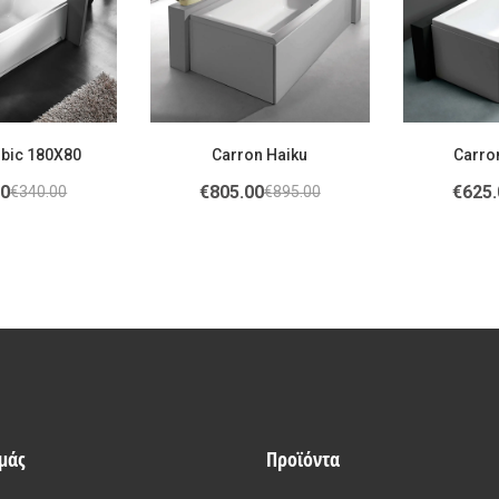
ubic 180X80
Carron Haiku
Carro
00
€
805.00
€
625.
€
340.00
€
895.00
εμάς
Προϊόντα