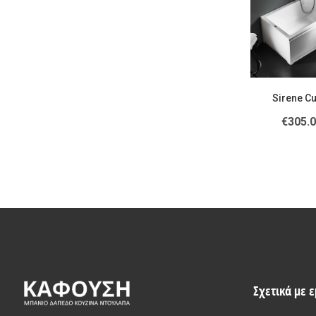
Sirene C
€
305.
Σχετικά με 