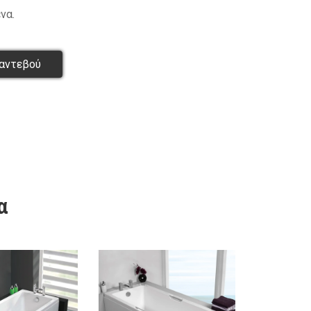
να.
αντεβού
α