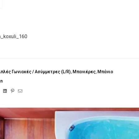
an_koxuli_160
Απλές Γωνιακές / Ασύμμετρες (L/R)
,
Μπανιέρες
,
Μπάνιο
an
ebook
Twitter
Linkedin
Pinterest
Email