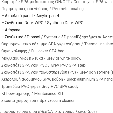
Χειρισμός SPA με διακόπτες ON/OFF / Control your SPA wit
Περιμετρικές επενδύσεις / Perimeter coating
–
Ακρυλικό panel
/
Acrylic panel
–
Συνθετικό Deck WPC
/
Synthetic Deck WPC
–
Alfapanel
–
Συνθετικό 3D panel
/
Synthetic 3D panel
Εξαρτήματα/ Acce
Θερμομονωτικό κάλυμμα SPA γκρι ανθρακί / Thermal insulated
Θήκη κάλυψης / Full cover SPA bag
Μαξιλάρι, γκρι ή λευκά / Grey or white pillow
Σκαλοπάτι SPA γκρι PVC / Grey PVC SPA step
Σκαλοπάτι SPA γκρι πολυστυρενίου (PS) / Grey polystyrene (
Χειρολαβή αλουμινίου SPA, μαύρη / Black aluminium SPA handr
Τραπεζάκι PVC γκρι / Grey PVC SPA caddy
ΚΙΤ συντήρησης / Maintenance KIT
Σκούπα χειρός spa / Spa vacuum cleaner
μή αφορά το σύστημα BALBOA, στο χρώμα λευκό Gloss