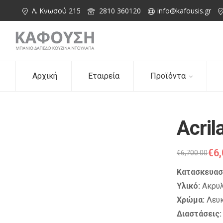
Λ. Κνωσού 215
2810 360120
info@kafousis.gr
Αρχική
Εταιρεία
Προϊόντα
Acril
€
6,
€
6,700.00
Κατασκευασ
Υλικό:
Ακρυλ
Χρώμα:
Λευκ
Διαστάσεις: