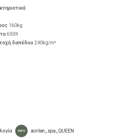
κτηριστικά
ρος
160kg
τα
650lt
ντοχή δαπέδου
240kg/m²
λογία
acrilan_spa_QUEEN