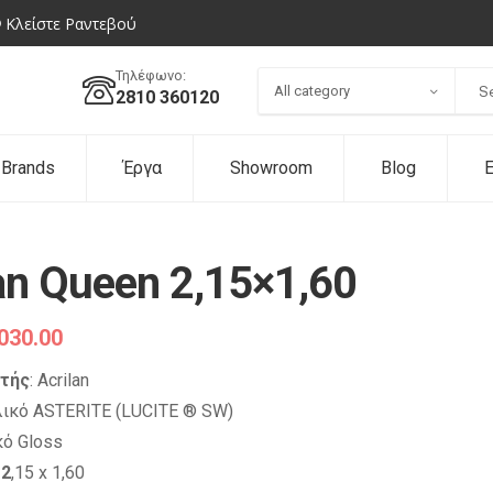
Κλείστε Ραντεβού
Τηλέφωνο:
All category
2810 360120
Brands
Έργα
Showroom
Blog
Ε
an Queen 2,15×1,60
030.00
τής
: Acrilan
ικό ASTERITE (LUCITE ® SW)
ό Gloss
 2
,15 x 1,60