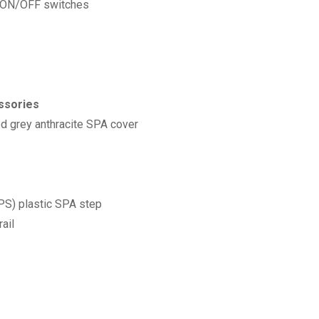
h ON/OFF switches
ssories
 grey anthracite SPA cover
PS) plastic SPA step
ail