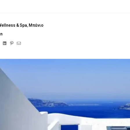
Wellness & Spa
,
Μπάνιο
an
ebook
Twitter
Linkedin
Pinterest
Email