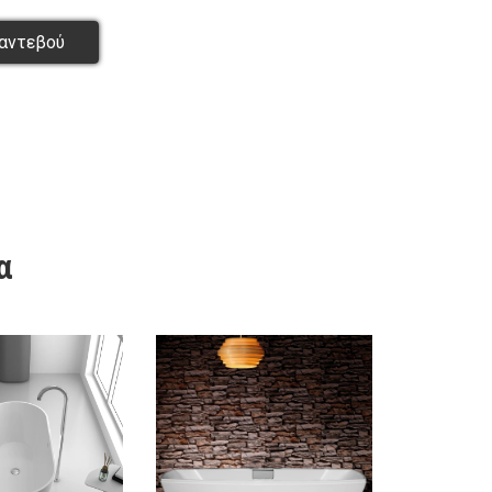
αντεβού
α