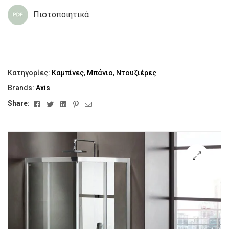
Πιστοποιητικά
Κατηγορίες:
Καμπίνες
,
Μπάνιο
,
Ντουζιέρες
Brands:
Axis
Facebook
Twitter
Linkedin
Pinterest
Email
Share:
🔍