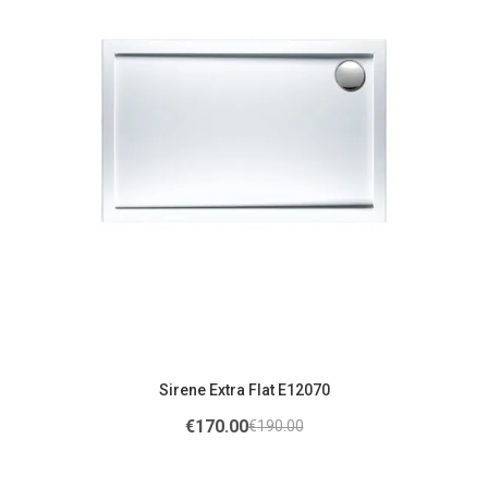
Sirene Extra Flat E12070
€
170.00
€
190.00