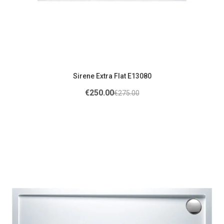
Sirene Extra Flat E13080
€
250.00
€
275.00