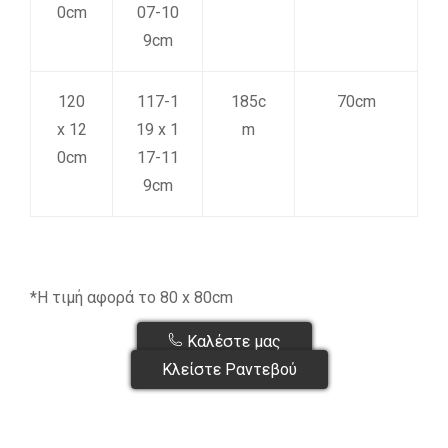
0cm
07-10
9cm
120
117-1
185c
70cm
x 12
19 x 1
m
0cm
17-11
9cm
*Η τιμή αφορά το 80 x 80cm
Καλέστε μας
Κλείστε Ραντεβού