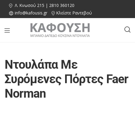
Λ. Κνωσού 215 | 2810 360120
info@kafousis.gr
Κλείστε Ραντεβού
Ντουλάπα Με
Συρόμενες Πόρτες Faer
Norman