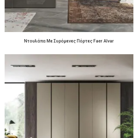
Ντουλάπα Με Συρόμενες Πόρτες Faer Alvar