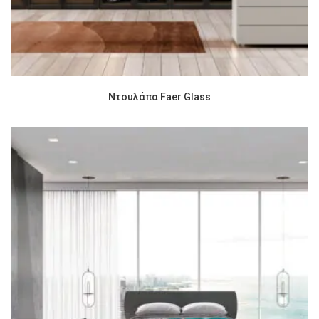
Ντουλάπα Faer Glass