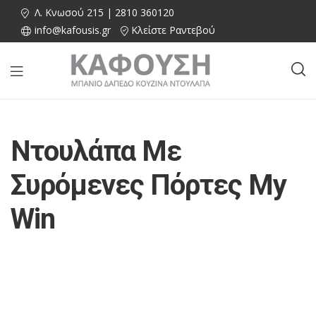
Λ. Κνωσού 215 | 2810 360120
info@kafousis.gr
Κλείστε Ραντεβού
Ντουλάπα Με
Συρόμενες Πόρτες My
Win