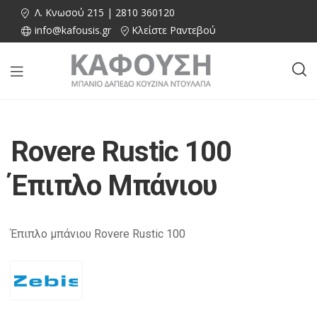
Λ. Κνωσού 215 | 2810 360120
info@kafousis.gr
Κλείστε Ραντεβού
Rovere Rustic 100
Έπιπλο Μπάνιου
Έπιπλο μπάνιου Rovere Rustic 100