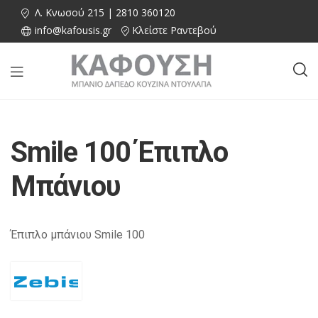
Λ. Κνωσού 215 | 2810 360120
info@kafousis.gr
Κλείστε Ραντεβού
Smile 100 Έπιπλο
Μπάνιου
Έπιπλο μπάνιου Smile 100