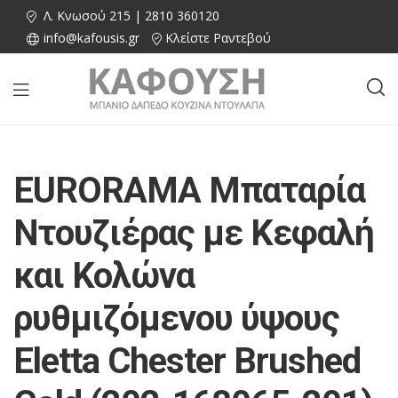
Λ. Κνωσού 215 | 2810 360120
info@kafousis.gr
Κλείστε Ραντεβού
EURORAMA Μπαταρία
Ντουζιέρας με Κεφαλή
και Κολώνα
ρυθμιζόμενου ύψους
Eletta Chester Brushed