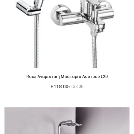
Roca Αναμικτική Μπαταρία Λουτρού L20
€
118.00
€
133.00