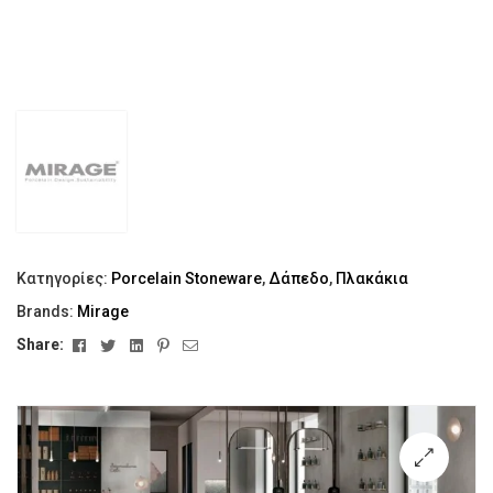
Κατηγορίες:
Porcelain Stoneware
,
Δάπεδο
,
Πλακάκια
Brands:
Mirage
Facebook
Twitter
Linkedin
Pinterest
Email
Share: