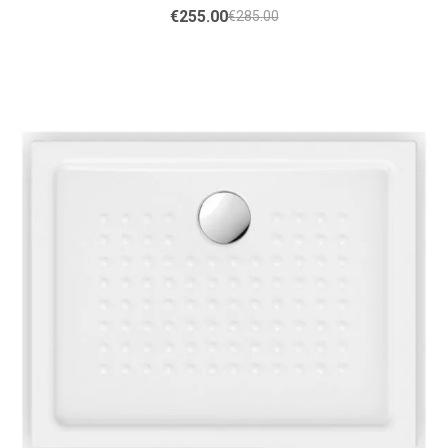
€
255.00
€
285.00