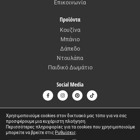
Επικοινωνία
Προϊόντα
Κουζίνα
Μπάνιο
Δάπεδο
Ντουλάπα
Παιδικό Δωμάτιο
Social Media
Χρησιμοποιούμε cookies στον δικτυακό μας τόπο για να σας
προσφέρουμε μια ευχάριστη πλοήγηση.
Copyright © 2015 – 2026 kafousis All rights reserved. Created by
Περισσότερες πληροφορίες για τα cookies που χρησιμοποιούμε
μπορείτε να βρείτε στις
Ρυθμίσεις
.
Iworx