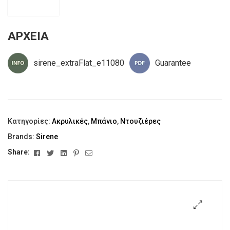
ΑΡΧΕΙΑ
sirene_extraFlat_e11080
Guarantee
Κατηγορίες:
Ακρυλικές
,
Μπάνιο
,
Ντουζιέρες
Brands:
Sirene
Facebook
Twitter
Linkedin
Pinterest
Email
Share:
🔍