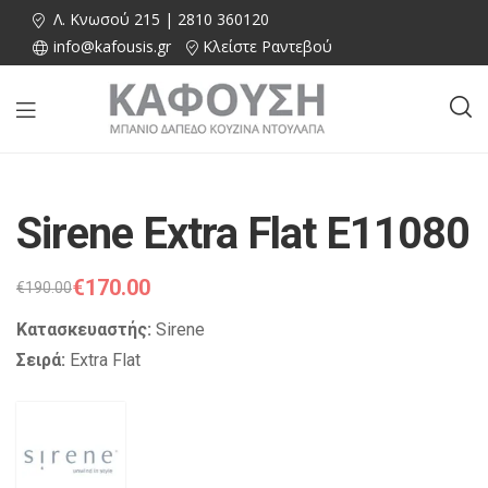
Λ. Κνωσού 215 | 2810 360120
info@kafousis.gr
Κλείστε Ραντεβού
Sirene Extra Flat E11080
€
170.00
€
190.00
Κατασκευαστής:
Sirene
Σειρά:
Extra Flat