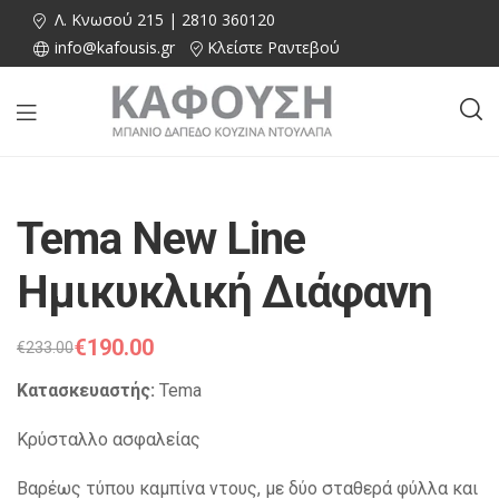
Λ. Κνωσού 215 | 2810 360120
info@kafousis.gr
Κλείστε Ραντεβού
Tema New Line
Ημικυκλική Διάφανη
€
190.00
€
233.00
Κατασκευαστής:
Tema
Κρύσταλλο ασφαλείας
Βαρέως τύπου καμπίνα ντους, με δύο σταθερά φύλλα και