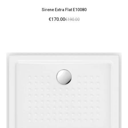
Sirene Extra Flat E10080
€
170.00
€
190.00