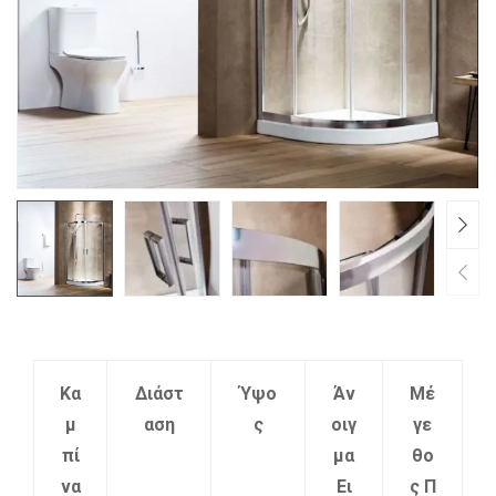
Κα
Διάστ
Ύψο
Άν
Μέ
μ
αση
ς
οιγ
γε
πί
μα
θο
να
Ει
ς Π