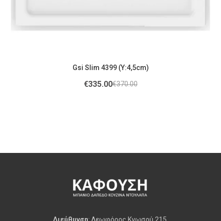
Gsi Slim 4399 (Υ:4,5cm)
€
335.00
€
370.00
Διεύθυνση
: Λεωφόρος Κνωσού 215,