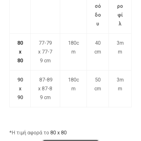
σό
ρο
δο
φί
υ
λ
80
77-79
180c
40
3m
x
x 77-7
m
cm
m
80
9 cm
90
87-89
180c
50
3m
x
x 87-8
m
cm
m
90
9 cm
*Η τιμή αφορά το
80 x 80