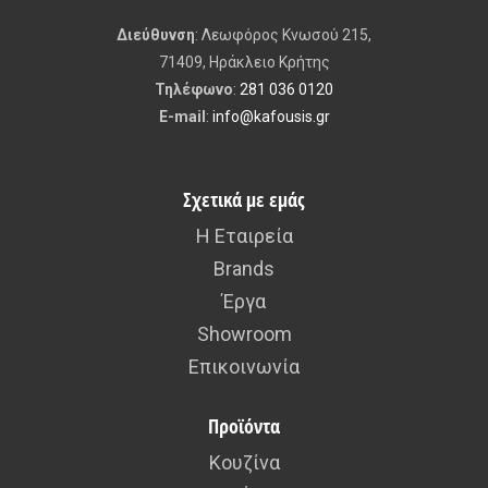
Roca The Gap Κάθισμα Και Κάλυμμα Λεκάνης
€
42.00
€
90.00