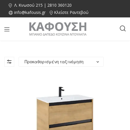
Λ. Κνωσού 215 | 2810 360120
info@kafousis.gr
Κλείστε Ραντεβού