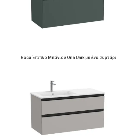
Roca Έπιπλο Μπάνιου Ona Unik με ένα συρτάρι