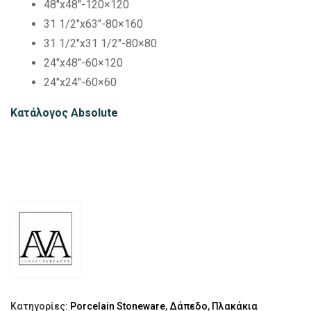
48″x48″-120×120
31 1/2″x63″-80×160
31 1/2″x31 1/2″-80×80
24″x48″-60×120
24″x24″-60×60
Κατάλογος
Absolute
Κατηγορίες:
Porcelain Stoneware
,
Δάπεδο
,
Πλακάκια