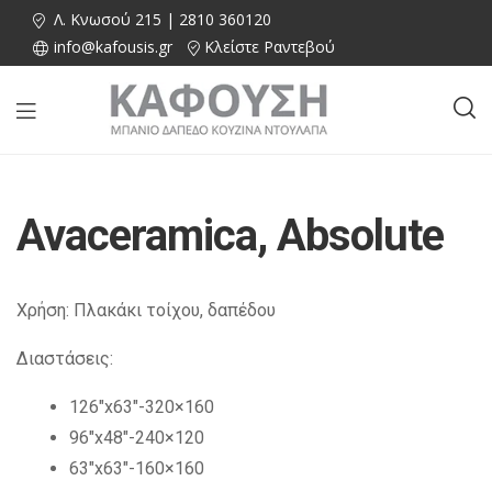
Λ. Κνωσού 215 | 2810 360120
info@kafousis.gr
Κλείστε Ραντεβού
Avaceramica, Absolute
Χρήση: Πλακάκι τοίχου, δαπέδου
Διαστάσεις:
126″x63″-320×160
96″x48″-240×120
63″x63″-160×160