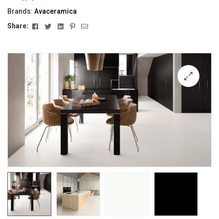
Brands:
Avaceramica
Facebook
Twitter
Linkedin
Pinterest
Email
Share:
🔍