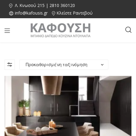
Λ. Κνωσού 215 | 2810 360120
info@kafousis.gr
Κλείστε Ραντεβού