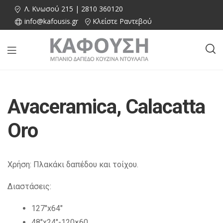
Λ. Κνωσού 215 | 2810 360120
info@kafousis.gr
Κλείστε Ραντεβού
Avaceramica, Calacatta
Oro
Χρήση: Πλακάκι δαπέδου και τοίχου.
Διαστάσεις:
127″x64″
48″x24″-120×60