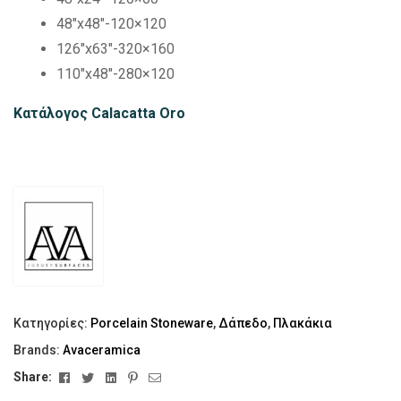
48″x48″-120×120
126″x63″-320×160
110″x48″-280×120
Κατάλογος Calacatta Oro
Κατηγορίες:
Porcelain Stoneware
,
Δάπεδο
,
Πλακάκια
Brands:
Avaceramica
Facebook
Twitter
Linkedin
Pinterest
Email
Share: