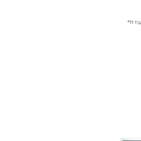
*Η τι