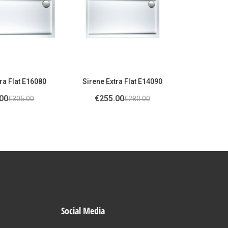
ra Flat E16080
Sirene Extra Flat E14090
00
€
255.00
€
305.00
€
280.00
Social Media