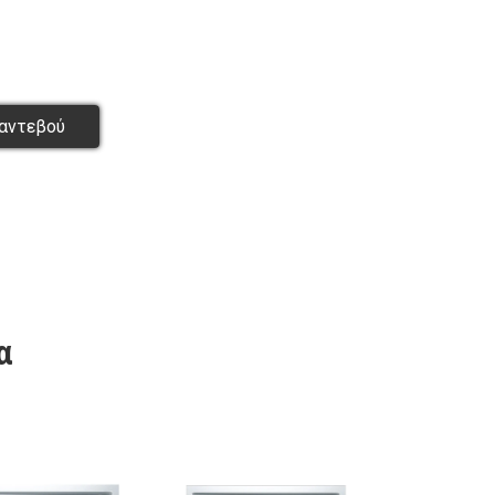
αντεβού
α