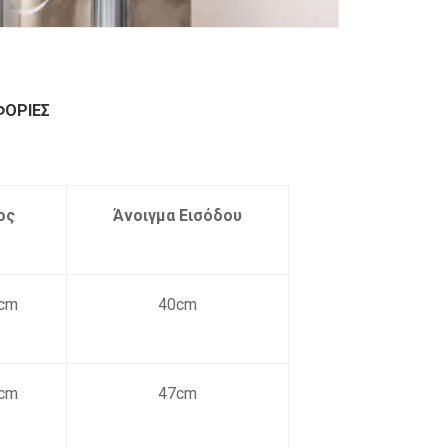
ΦΟΡΊΕΣ
ος
Άνοιγμα Εισόδου
cm
40cm
cm
47cm