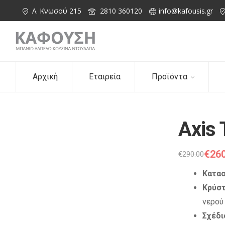
Λ. Κνωσού 215
2810 360120
info@kafousis.gr
Αρχική
Εταιρεία
Προϊόντα
Axis 
€
260
€
290.00
Κατασ
Κρύστ
νερού
Σχέδι