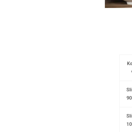
Κ
Sl
90
Sl
10