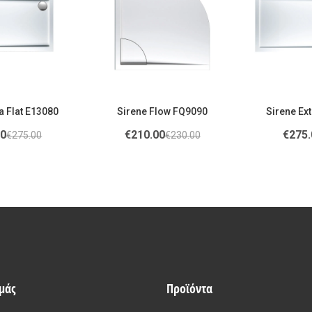
a Flat E13080
Sirene Flow FQ9090
Sirene Ext
00
€
210.00
€
275.
€
275.00
€
230.00
εμάς
Προϊόντα