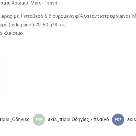
ισμα:
Χρώμιο ‘Mirror Finish’
ιέρας με 1 σταθερό & 2 συρόμενα φύλλα (αντιστρεφόμενα). Μπ
ρό (side panel) 70, 80 ή 90 εκ.
ό κλείσιμο
triple_Οδηγίες
axis_triple Οδηγίες - πλαϊνό
axi