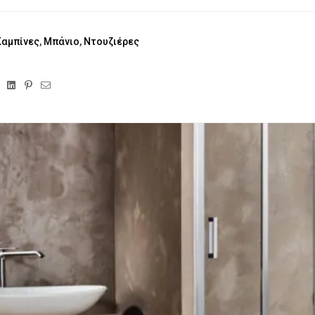
Καμπίνες
,
Μπάνιο
,
Ντουζιέρες
ebook
Twitter
Linkedin
Pinterest
Email