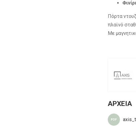
Φινίρ
Πόρτα ντουζ
πλαϊνό σταθε
Με μαγνητικ
ΑΡΧΕΙΑ
axis_