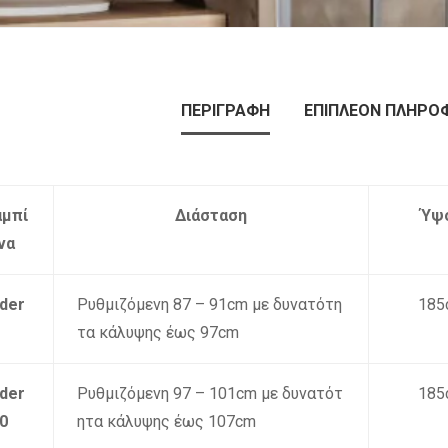
ΠΕΡΙΓΡΑΦΉ
ΕΠΙΠΛΈΟΝ ΠΛΗΡΟ
αμπί
Διάσταση
Ύψ
να
ider
Ρυθμιζόμενη 87 – 91cm με δυνατότη
185
τα κάλυψης έως 97cm
ider
Ρυθμιζόμενη 97 – 101cm με δυνατότ
185
0
ητα κάλυψης έως 107cm