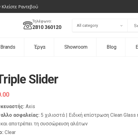
Κλείστε Ραντεβού
Τηλέφωνο:
All category
2810 360120
Brands
Έργα
Showroom
Blog
Ε
Triple Slider
.00
κευαστής:
Axis
αλλο ασφαλείας:
5 χιλιοστά | Ειδική επίστρωση Clean Glass
 και αποτρέπει τη συσσώρευση αλάτων
ο:
Clear