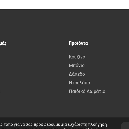
εμάς
Προϊόντα
Κουζίνα
Μπάνιο
Δάπεδο
Ντουλάπα
α
Παιδικό Δωμάτιο
Copyright © 2015 – 2026 kafousis All rights reserved. Created by
Iworx
ας τόπο για να σας προσφέρουμε μια ευχάριστη πλοήγηση.