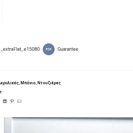
e_extraFlat_e15080
Guarantee
Ακρυλικές
,
Μπάνιο
,
Ντουζιέρες
e
ebook
Twitter
Linkedin
Pinterest
Email