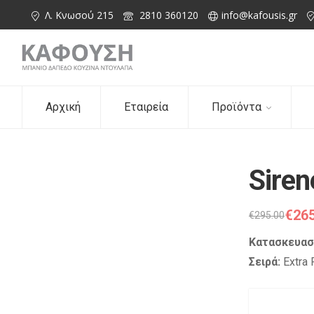
Λ. Κνωσού 215
2810 360120
info@kafousis.gr
Αρχική
Εταιρεία
Προϊόντα
Siren
€
265
€
295.00
Κατασκευασ
Σειρά:
Extra 