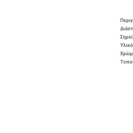
Περιγ
Διάστ
Σημε
Υλικό
Χρώμ
Τοπο