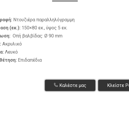
ραφή:
Ντουζιέρα παραλληλόγραμμη
αση (εκ.):
150×80 εκ., ύψος 5 εκ.
ίωση:
Οπή βαλβίδας: Ø 90 mm
:
Ακρυλικό
α:
Λευκό
θέτηση:
Επιδαπέδια
Καλέστε μας
Κλείστε Ρ