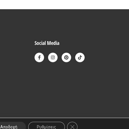
Social Media
ΚΛΕΊΣΙΜΟ ΤΟΥ COOKIE BANNE
Αποδοχή
Ρυθμίσεις