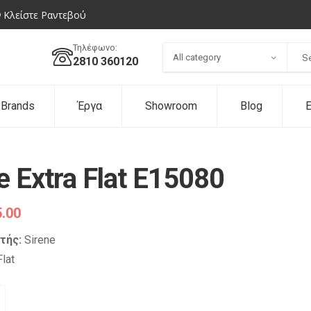
Κλείστε Ραντεβού
Τηλέφωνο:
All category
2810 360120
Brands
Έργα
Showroom
Blog
Ε
e Extra Flat E15080
.00
τής:
Sirene
Flat