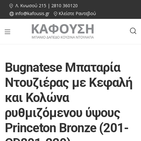
Λ. Κνωσού 215 | 2810 360120
info@kafousis.gr
Κλείστε Ραντεβού
Bugnatese Μπαταρία
Ντουζιέρας με Κεφαλή
και Κολώνα
ρυθμιζόμενου ύψους
Princeton Bronze (201-