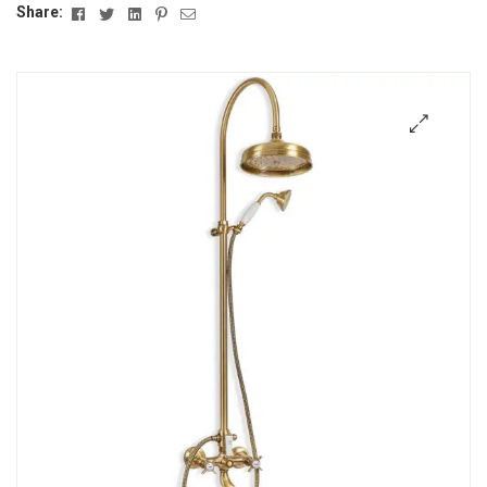
Facebook
Twitter
Linkedin
Pinterest
Email
Share:
🔍