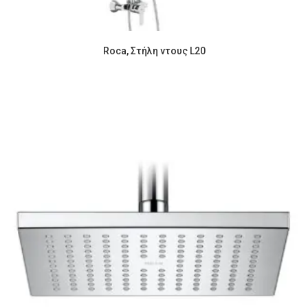
Roca, Στήλη ντους L20