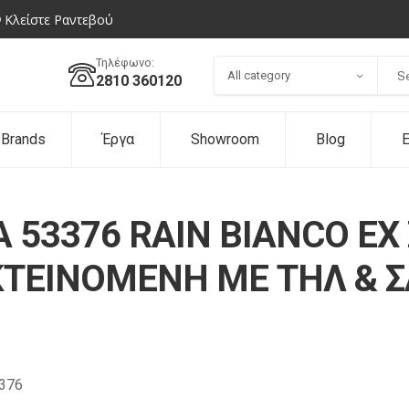
Κλείστε Ραντεβού
Τηλέφωνο:
All category
2810 360120
Brands
Έργα
Showroom
Blog
Ε
 53376 RAIN BIANCO EX
ΤΕΙΝΟΜΕΝΗ ΜΕ ΤΗΛ & Σ
376