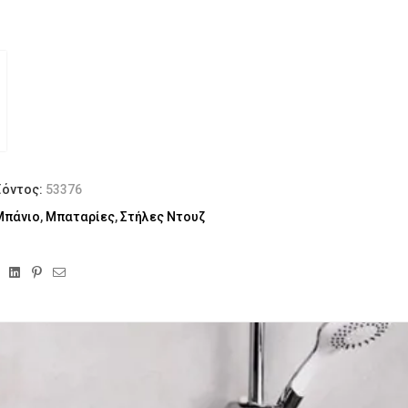
ϊόντος:
53376
Μπάνιο
,
Μπαταρίες
,
Στήλες Ντουζ
ebook
Twitter
Linkedin
Pinterest
Email