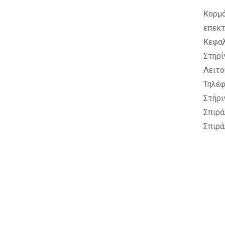
Κορμό
επεκτ
Κεφα
Στηρί
Λειτο
Τηλέ
Στήρι
Σπιρά
Σπιρά