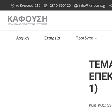
Λ. Κνωσού 215
2810 360120
info@kafousis.gr
Αρχική
Εταιρεία
Προϊόντα
TEMA
ΕΠΕΚ
1)
ΚΩΔΙΚΟΣ: 53