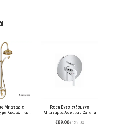
α
se Μπαταρία
Roca Εντοιχιζόμενη
 με Κεφαλή και
Μπαταρία Λουτρού Carelia
μιζόμενου ύψους
€
89.00
€
123.00
 Bronze (201-
01-220)