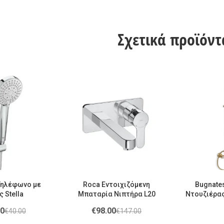
Σχετικά προϊόντ
Τηλέφωνο με
Roca Εντοιχιζόμενη
Bugnate
 Stella
Μπαταρία Νιπτήρα L20
Ντουζιέρας
Κολώνα ρυθ
00
€
98.00
€
40.00
€
147.00
Princeton
CD8