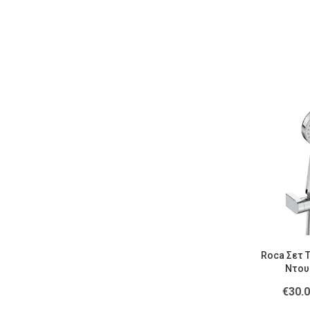
Roca Σετ 
Ντους
€
30.