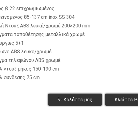
ς Ø 22 επιχρωμιωμένος
εινόμενος 85-137 cm inox SS 304
λή Ντουζ ABS λευκή/χρωμέ 200×200 mm
γματα τοποθέτησης μεταλλικά χρωμέ
υργίες 5+1
φωνο ABS λευκο/χρωμέ
γμα τηλεφώνου ABS χρωμέ
λ ντουζ μήκος 150-190 cm
λ σύνδεσης 75 cm
Καλέστε μας
Κλείστε Ρ