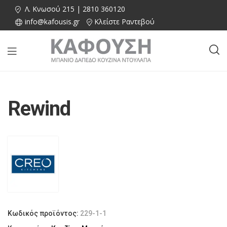
Λ. Κνωσού 215 | 2810 360120
info@kafousis.gr
Κλείστε Ραντεβού
Rewind
Κωδικός προϊόντος:
229-1-1