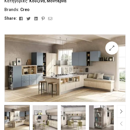
Κατηγορίες:
Κουζίνα
,
Μοντέρνα
Brands:
Creo
Facebook
Twitter
Linkedin
Pinterest
Email
Share:
🔍