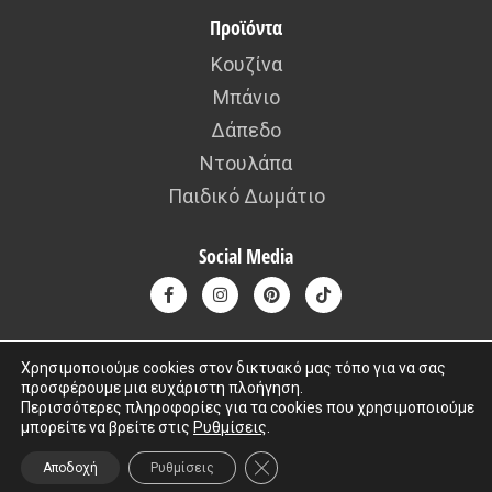
Προϊόντα
Κουζίνα
Μπάνιο
Δάπεδο
Ντουλάπα
Παιδικό Δωμάτιο
Social Media
Χρησιμοποιούμε cookies στον δικτυακό μας τόπο για να σας
προσφέρουμε μια ευχάριστη πλοήγηση.
Copyright © 2015 – 2026 kafousis All rights reserved. Created by
Περισσότερες πληροφορίες για τα cookies που χρησιμοποιούμε
μπορείτε να βρείτε στις
Ρυθμίσεις
.
Iworx
ΚΛΕΊΣΙΜΟ ΤΟΥ COOKIE BANNER
Αποδοχή
Ρυθμίσεις