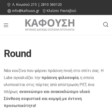
Λ. Κνωσού 215 | 2810 360120
info@kafousis.gr
Κλείστε Ραντεβού
Round
Νέα κουζίνα που φέρνει πράσινη πνοή στο σπίτι σας. H
Lube αγκαλιάζει την
πράσινη φιλοσοφία
, η οποία
υλοποιείται στις πόρτες από επίστρωση PET, ένα
πλήρως
ανανεώσιμο και ανακυκλώσιμο υλικό
.
Σύνθεση σοφιστικέ και κομψή με έντονη
προσωπικότητα!