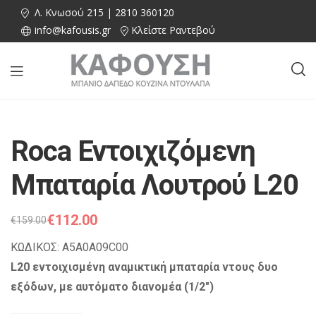
Λ. Κνωσού 215 | 2810 360120
info@kafousis.gr
Κλείστε Ραντεβού
Roca Εντοιχιζόμενη
Μπαταρία Λουτρού L20
€
112.00
€
159.00
ΚΩΔΙΚΟΣ: A5A0A09C00
L20 εντοιχισμένη αναμικτική μπαταρία ντους δυο
εξόδων, με αυτόματο διανομέα (1/2″)