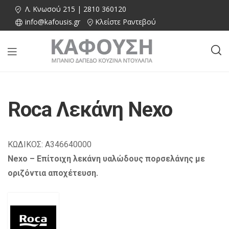
Λ. Κνωσού 215 | 2810 360120
info@kafousis.gr
Κλείστε Ραντεβού
Roca Λεκάνη Nexo
ΚΩΔΙΚΟΣ: A346640000
Nexo – Eπίτοιχη λεκάνη υαλώδους πορσελάνης με
οριζόντια αποχέτευση.