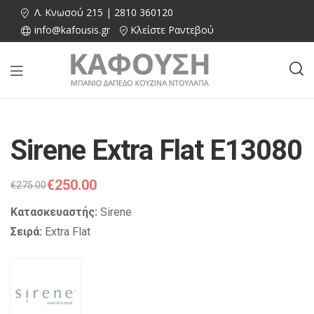
Λ. Κνωσού 215 | 2810 360120
info@kafousis.gr
Κλείστε Ραντεβού
Sirene Extra Flat E13080
€
250.00
€
275.00
Κατασκευαστής:
Sirene
Σειρά:
Extra Flat