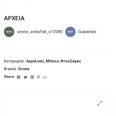
ΑΡΧΕΙΑ
sirene_extraFlat_e13080
Guarantee
Κατηγορίες:
Ακρυλικές
,
Μπάνιο
,
Ντουζιέρες
Brands:
Sirene
Facebook
Twitter
Linkedin
Pinterest
Email
Share:
🔍