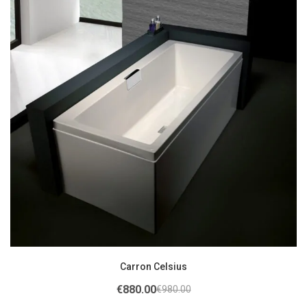
Carron Celsius
€
880.00
€
980.00