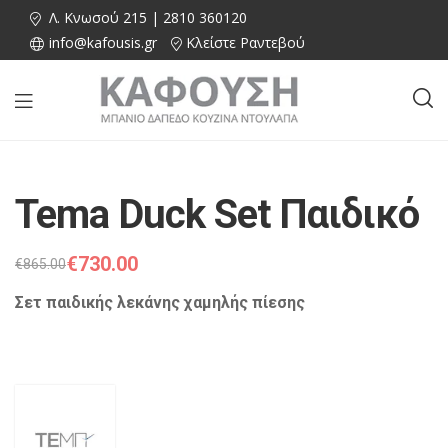
Λ. Κνωσού 215 | 2810 360120
info@kafousis.gr
Κλείστε Ραντεβού
Tema Duck Set Παιδικό
€
730.00
€
865.00
Σετ παιδικής λεκάνης χαμηλής πίεσης