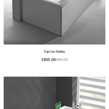
Carron Haiku
€
805.00
€
895.00