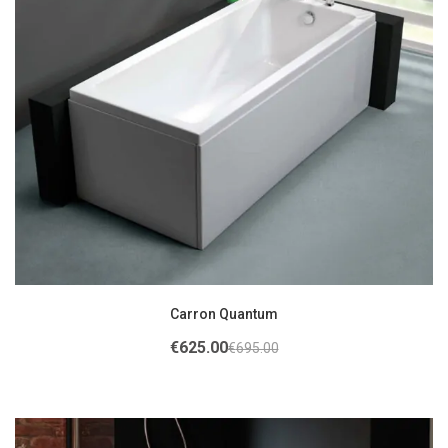
Carron Quantum
€
625.00
€
695.00