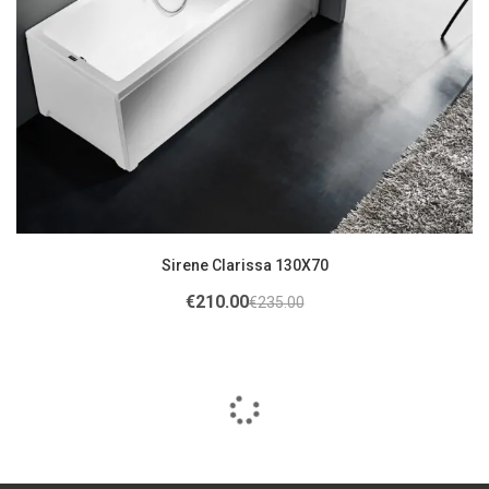
Sirene Clarissa 130X70
€
210.00
€
235.00