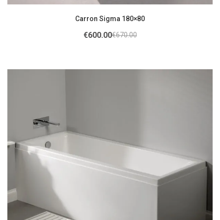
Carron Sigma 180×80
€
600.00
€
670.00