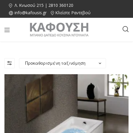
Λ. Κνωσού 215 | 2810 360120
info@kafousis.gr
Κλείστε Ραντεβού