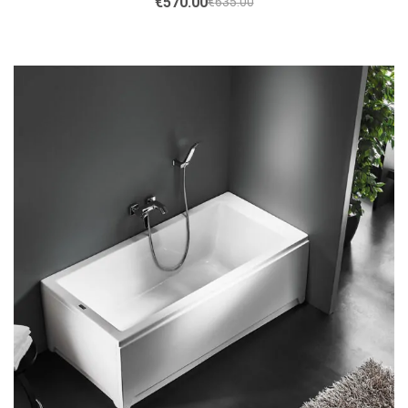
€
570.00
€
635.00