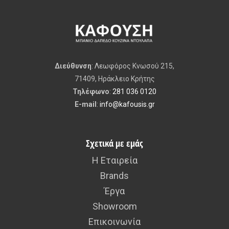
Carron Quantum Integra 170×75
€
615.00
€
685.00