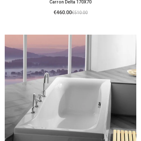
Carron Delta 170X70
€
460.00
€
510.00