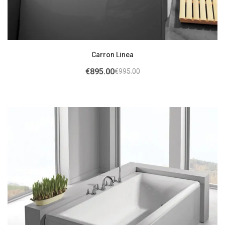
Carron Linea
€
895.00
€
995.00