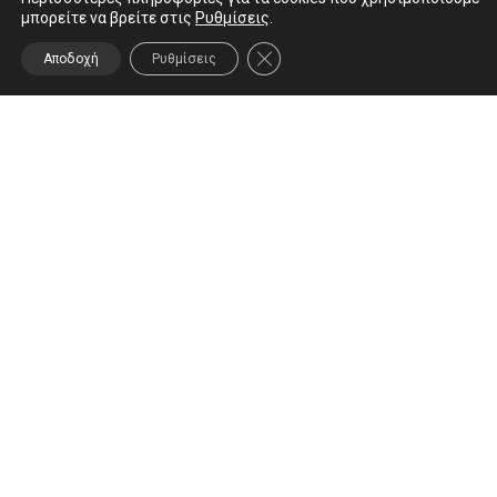
Round
μπορείτε να βρείτε στις
Ρυθμίσεις
.
ΚΛΕΊΣΙΜΟ ΤΟΥ COOKIE BANNER
Αποδοχή
Ρυθμίσεις
Ready