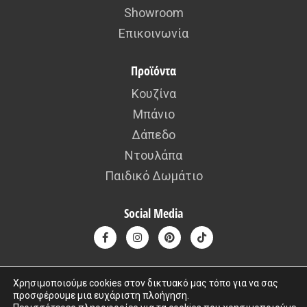
Showroom
Επικοινωνία
Προϊόντα
Κουζίνα
Μπάνιο
Δάπεδο
Ντουλάπα
Παιδικό Δωμάτιο
Social Media
Χρησιμοποιούμε cookies στον δικτυακό μας τόπο για να σας
προσφέρουμε μια ευχάριστη πλοήγηση.
Copyright © 2015 – 2026 kafousis All rights reserved. Created by