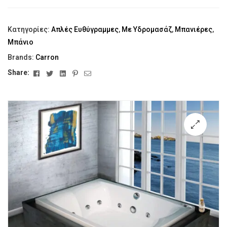
Κατηγορίες:
Απλές Ευθύγραμμες
,
Με Υδρομασάζ
,
Μπανιέρες
,
Μπάνιο
Brands:
Carron
Facebook
Twitter
Linkedin
Pinterest
Email
Share:
🔍