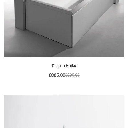
Carron Haiku
€
805.00
€
895.00