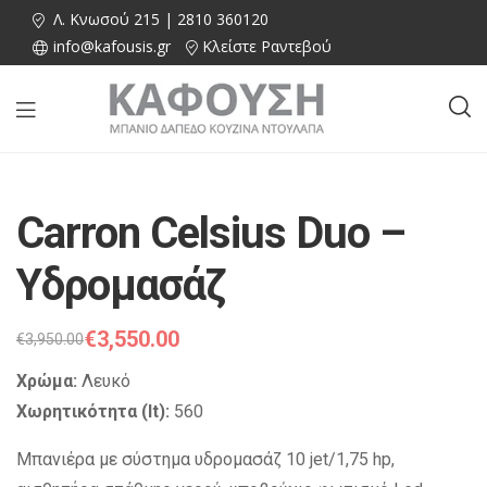
Λ. Κνωσού 215 | 2810 360120
info@kafousis.gr
Κλείστε Ραντεβού
Carron Celsius Duo –
Υδρομασάζ
€
3,550.00
€
3,950.00
Χρώμα:
Λευκό
Χωρητικότητα (lt):
560
Μπανιέρα με σύστημα υδρομασάζ 10 jet/1,75 hp,