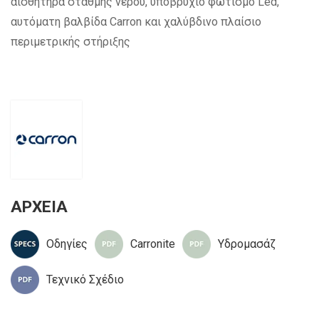
αισθητήρα στάθμης νερού, υποβρύχιο φωτισμό Led,
αυτόματη βαλβίδα Carron και χαλύβδινο πλαίσιο
περιμετρικής στήριξης
ΑΡΧΕΙΑ
Οδηγίες
Carronite
Υδρομασάζ
Τεχνικό Σχέδιο