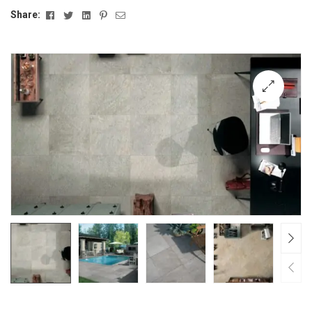
Facebook
Twitter
Linkedin
Pinterest
Email
Share:
🔍