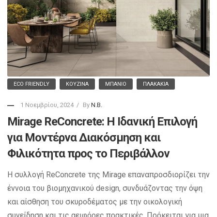
ECO FRIENDLY
ΚΟΥΖΊΝΑ
ΜΠΆΝΙΟ
ΠΛΑΚΆΚΙΑ
1 Νοεμβρίου, 2024
By
N.B.
Mirage ReConcrete: Η Ιδανική Επιλογή
για Μοντέρνα Διακόσμηση και
Φιλικότητα προς το Περιβάλλον
Η συλλογή ReConcrete της Mirage επαναπροσδιορίζει την
έννοια του βιομηχανικού design, συνδυάζοντας την όψη
και αίσθηση του σκυροδέματος με την οικολογική
συνείδηση και τις αειφόρες πρακτικές. Πρόκειται για μια