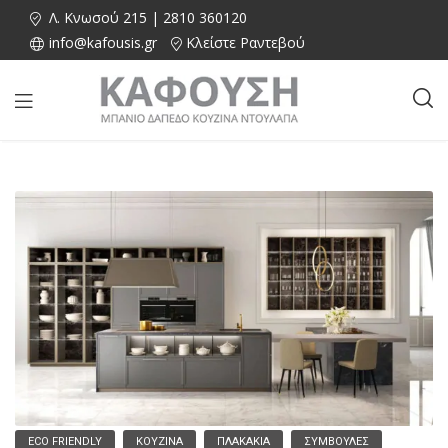
Λ. Κνωσού 215 | 2810 360120
info@kafousis.gr
Κλείστε Ραντεβού
ECO FRIENDLY
ΚΟΥΖΊΝΑ
ΠΛΑΚΆΚΙΑ
ΣΥΜΒΟΥΛΈΣ