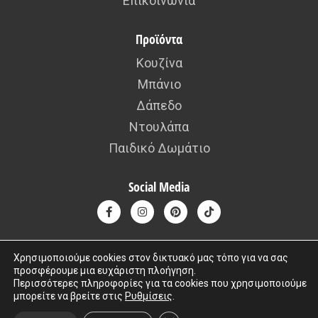
Επικοινωνία
Προϊόντα
Κουζίνα
Μπάνιο
Δάπεδο
Ντουλάπα
Παιδικό Δωμάτιο
Social Media
Χρησιμοποιούμε cookies στον δικτυακό μας τόπο για να σας
προσφέρουμε μια ευχάριστη πλοήγηση.
Περισσότερες πληροφορίες για τα cookies που χρησιμοποιούμε
Copyright © 2015 – 2026 kafousis All rights reserved. Created by
μπορείτε να βρείτε στις
Ρυθμίσεις
.
Iworx