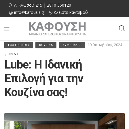
Λ. Κνωσού 215 | 2810 360120
info@kafousis.gr
Κλείστε Ραντεβού
10 Οκτωβρίου, 2024
ECO FRIENDLY
ΚΟΥΖΊΝΑ
ΣΥΜΒΟΥΛΈΣ
By
N.B.
Lube: Η Ιδανική
Επιλογή για την
Κουζίνα σας!