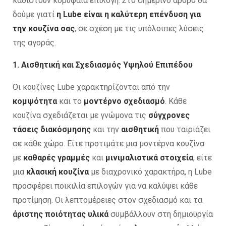
καθιστούν κορυφαία επιλογή. Στο σημερινό άρθρο θα
δούμε γιατί
η Lube είναι η καλύτερη επένδυση για
την κουζίνα σας
, σε σχέση με τις υπόλοιπες λύσεις
της αγοράς.
1. Αισθητική και Σχεδιασμός Υψηλού Επιπέδου
Οι κουζίνες Lube χαρακτηρίζονται από την
κομψότητα
και το
μοντέρνο σχεδιασμό
. Κάθε
κουζίνα σχεδιάζεται με γνώμονα τις
σύγχρονες
τάσεις διακόσμησης
και την
αισθητική
που ταιριάζει
σε κάθε χώρο. Είτε προτιμάτε μια μοντέρνα κουζίνα
με
καθαρές γραμμές
και
μινιμαλιστικά στοιχεία
, είτε
μια
κλασική κουζίνα
με διαχρονικό χαρακτήρα, η Lube
προσφέρει ποικιλία επιλογών για να καλύψει κάθε
προτίμηση. Οι λεπτομέρειες στον σχεδιασμό και τα
άριστης ποιότητας υλικά
συμβάλλουν στη δημιουργία