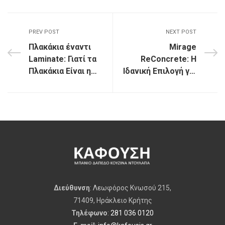
PREV POST
NEXT POST
Πλακάκια έναντι
Mirage
Laminate: Γιατί τα
ReConcrete: Η
Πλακάκια Είναι η
Ιδανική Επιλογή για
Καλύτερη Επιλογή
Μοντέρνα
για το Δάπεδο σας
Διακόσμηση και
Φιλικότητα προς
το Περιβάλλον
Διεύθυνση
: Λεωφόρος Κνωσού 215,
71409, Ηράκλειο Κρήτης
Τηλέφωνο
:
281 036 0120