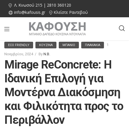
Λ. Κνωσού 215 | 2810 360120
info@kafousis.gr
Κλείστε Ραντεβού
1
ECO FRIENDLY
ΚΟΥΖΊΝΑ
ΜΠΆΝΙΟ
ΠΛΑΚΆΚΙΑ
Νοεμβρίου, 2024
By
N.B.
Mirage ReConcrete: Η
Ιδανική Επιλογή για
Μοντέρνα Διακόσμηση
και Φιλικότητα προς το
Περιβάλλον