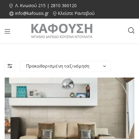
Λ. Κνωσού 215 | 2810 360120
info@kafousis.gr
Κλείστε Ραντεβού