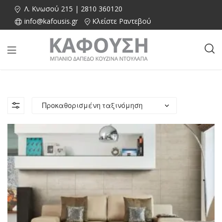
Λ. Κνωσού 215 | 2810 360120
info@kafousis.gr
Κλείστε Ραντεβού