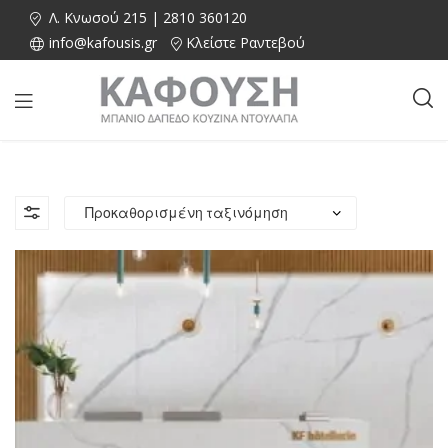
Λ. Κνωσού 215 | 2810 360120
info@kafousis.gr
Κλείστε Ραντεβού